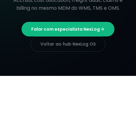
Accrual, cost allocation, freight audit, claims e
billing no mesmo MDM do WMS, TMS e OMS.
Falar com especialista NexLog
Voltar ao hub NexLog OS