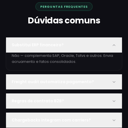
PERGUNTAS FREQUENTES
Dúvidas comuns
Substitui ERP financeiro?
Não — complementa SAP, Oracle, Totvs e outros. Envia
acruamento e fatos consolidados.
Freight audit automatiza pagamento?
Regras de contrato B2B?
Chargebacks integram com carriers?