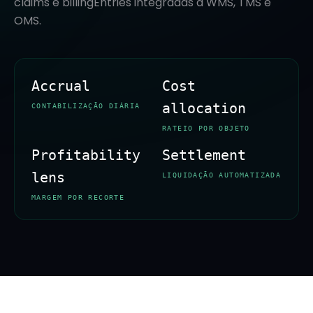
claims e billingEntries integradas a WMS, TMS e
OMS.
Accrual
Cost
allocation
CONTABILIZAÇÃO DIÁRIA
RATEIO POR OBJETO
Profitability
Settlement
lens
LIQUIDAÇÃO AUTOMATIZADA
MARGEM POR RECORTE