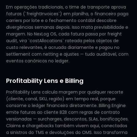
Em operações tradicionais, o time de transporte aprova
faturas (`freightInvoices`) em planilha, o financeiro paga
carriers por lote e o fechamento contábil descobre
divergências semanas depois. Isso mata previsibilidade e
margem. No NexLog OS, cada fatura passa por freight
audit, vira `costAllocations` rateada pelos objetos de
custo relevantes, é acruada diariamente e pagou no
settlement com netting e ajustes — tudo auditável, com
eventos canônicos no ledger.
Profitability Lens e Billing
Profitability Lens calcula margem por qualquer recorte
(cliente, canal, SKU, região) em tempo real, porque
consome o ledger financeiro diretamente. Billing Engine
emite faturas ao cliente B2B com regras de contrato
versionadas — surcharges, descontos, SLAs, bonificações.
Claims e chargebacks também vivem aqui, conectados
a sinistros do TMS e devoluções do OMS. Isso transforma