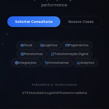
performance.
Solicitar Consultoria
Nossos Cases
Fiscal
Logística
Pagamentos
Plataformas
Transformação Digital
Integrações
Omnichannel
Analytics
PARCEIROS & TECNOLOGIAS
VTEX
Adobe
Google
SAP
Salesforce
Meta