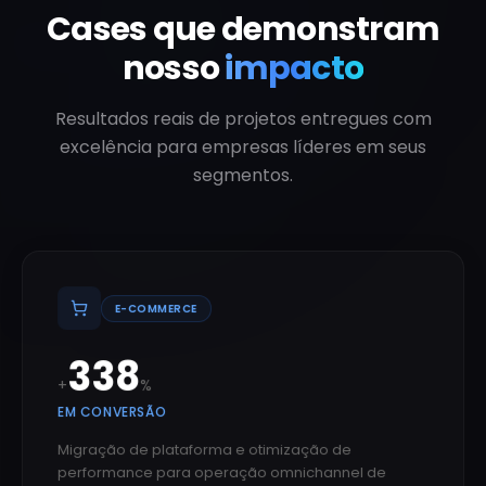
Cases que demonstram
nosso
impacto
Resultados reais de projetos entregues com
excelência para empresas líderes em seus
segmentos.
E-COMMERCE
340
+
%
EM CONVERSÃO
Migração de plataforma e otimização de
performance para operação omnichannel de