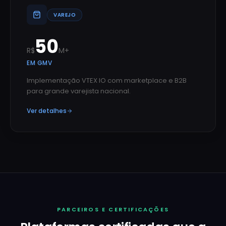
VAREJO
50
R$
M+
EM GMV
Implementação VTEX IO com marketplace e B2B
para grande varejista nacional.
Ver detalhes
PARCEIROS E CERTIFICAÇÕES