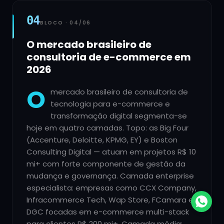
04
BLOCO ·
04
/
06
O mercado brasileiro de
consultoria de e-commerce em
2026
O
mercado brasileiro de consultoria de
tecnologia para e-commerce e
transformação digital segmenta-se
hoje em quatro camadas. Topo: as Big Four
(Accenture, Deloitte, KPMG, EY) e Boston
Consulting Digital — atuam em projetos R$ 10
mi+ com forte componente de gestão da
mudança e governança. Camada enterprise
especialista: empresas como CCX Company,
Infracommerce Tech, Wap Store, FCamara e
DGC focadas em e-commerce multi-stack
para clientes R$ 200 mi+. Camada média: