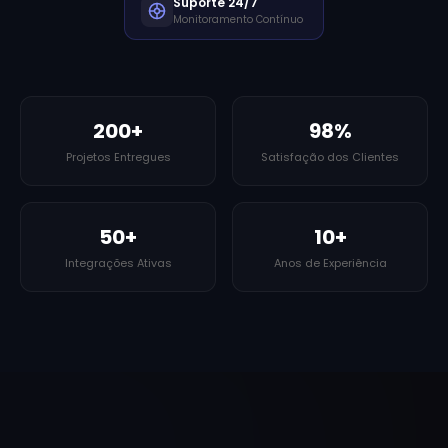
Suporte 24/7
Monitoramento Contínuo
200+
98%
Projetos Entregues
Satisfação dos Clientes
50+
10+
Integrações Ativas
Anos de Experiência