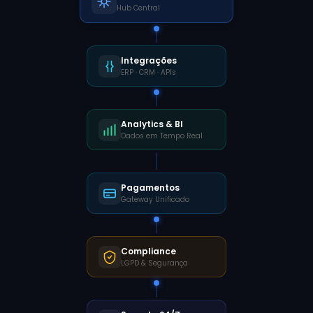
Hub Central
Integrações
ERP · CRM · APIs
Analytics & BI
Dados em Tempo Real
Pagamentos
Gateway Unificado
Compliance
LGPD & Segurança