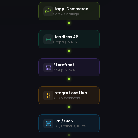
Uappi Commerce
Core & Catálogo
Headless API
GraphQL & REST
Storefront
Next.js & PWA
Integrations Hub
APIs & Webhooks
ERP / OMS
SAP, Protheus, TOTVS