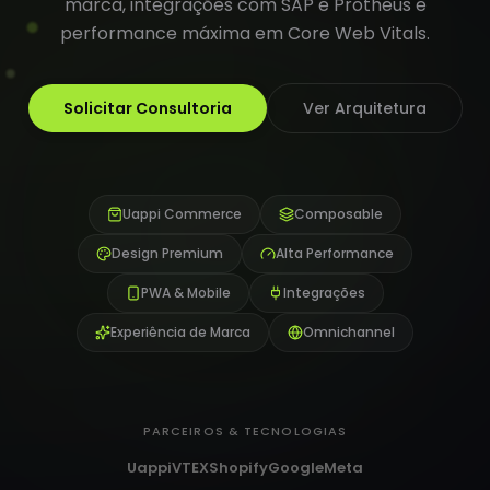
marca, integrações com SAP e Protheus e
performance máxima em Core Web Vitals.
Solicitar Consultoria
Ver Arquitetura
Uappi Commerce
Composable
Design Premium
Alta Performance
PWA & Mobile
Integrações
Experiência de Marca
Omnichannel
PARCEIROS & TECNOLOGIAS
Uappi
VTEX
Shopify
Google
Meta