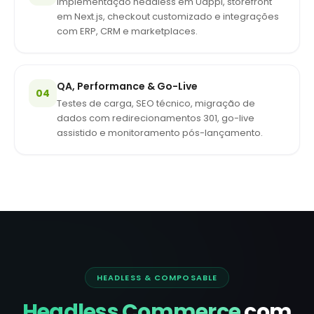
Implementação headless em Uappi, storefront
em Next.js, checkout customizado e integrações
com ERP, CRM e marketplaces.
QA, Performance & Go-Live
04
Testes de carga, SEO técnico, migração de
dados com redirecionamentos 301, go-live
assistido e monitoramento pós-lançamento.
HEADLESS & COMPOSABLE
Headless Commerce
com