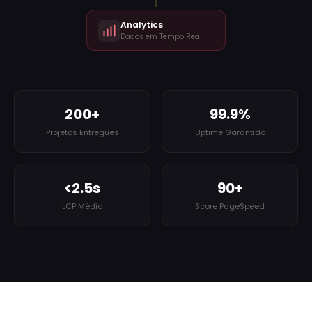
Analytics
Dados em Tempo Real
200+
99.9%
Projetos Entregues
Uptime Garantido
<2.5s
90+
LCP Médio
Score PageSpeed