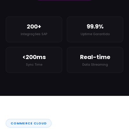
200+
99.9%
Integrações SAP
Uptime Garantido
<200ms
Real-time
Sync Time
Data Streaming
COMMERCE CLOUD