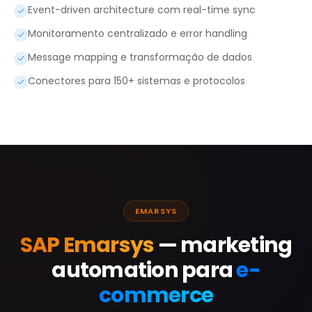
Event-driven architecture com real-time sync
Monitoramento centralizado e error handling
Message mapping e transformação de dados
Conectores para 150+ sistemas e protocolos
EMARSYS
SAP Emarsys
— marketing
automation para
e-
commerce