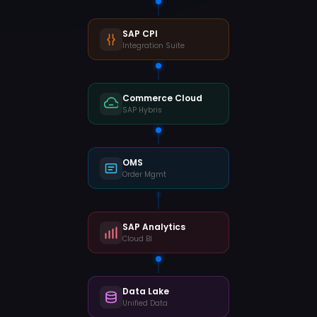
SAP CPI
Integration Suite
Commerce Cloud
SAP Hybris
OMS
Order Mgmt
SAP Analytics
Cloud BI
Data Lake
Unified Data