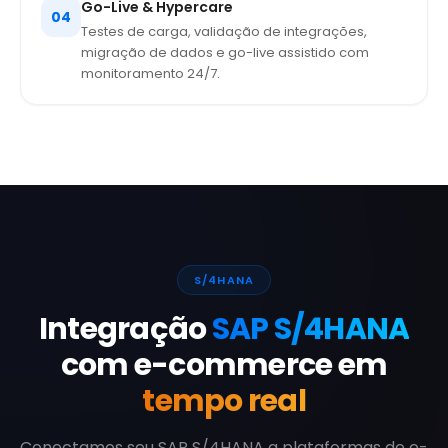
Go-Live & Hypercare
04
Testes de carga, validação de integrações,
migração de dados e go-live assistido com
monitoramento 24/7.
S/4HANA
Integração
SAP S/4HANA
com e-commerce em
tempo real
Conectamos seu SAP S/4HANA a plataformas de e-