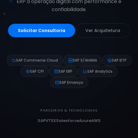
ERP à operação digital com performance e
confiabilidade.
Solicitar Consultoria
Ver Arquitetura
SAP Commerce Cloud
SAP S/4HANA
SAP BTP
SAP CPI
SAP ERP
SAP Analytics
SAP Emarsys
PARCEIROS & TECNOLOGIAS
SAP
VTEX
Salesforce
Azure
AWS