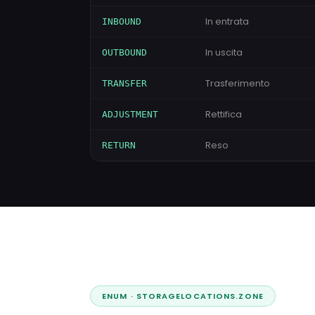
In entrata
INBOUND
In uscita
OUTBOUND
Trasferimento
TRANSFER
Rettifica
ADJUSTMENT
Reso
RETURN
ENUM · STORAGELOCATIONS.ZONE