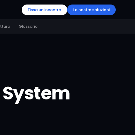
Fissa un incontro
Le nostre soluzioni
ettura
Glossario
 System