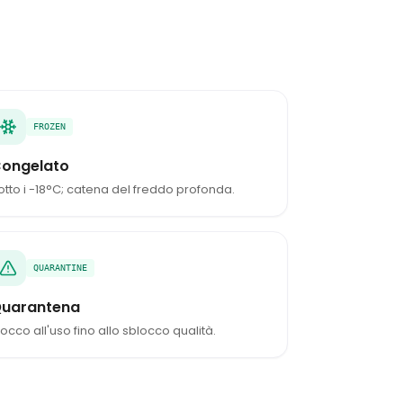
FROZEN
ongelato
otto i -18°C; catena del freddo profonda.
QUARANTINE
uarantena
locco all'uso fino allo sblocco qualità.