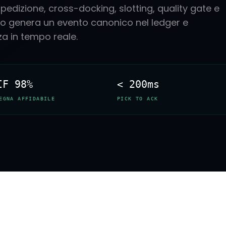
spedizione, cross-docking, slotting, quality gate e
 genera un evento canonico nel ledger e
za in tempo reale.
IF 98%
< 200ms
EGNA AFFIDABILE
PICK TO ACK