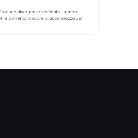
 Produce divergenze verificabili, genera
 e alimenta lo score di accuratezza per