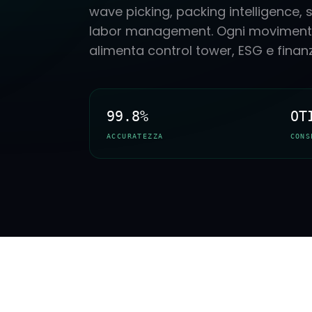
wave picking, packing intelligence, 
labor management. Ogni movimento
alimenta control tower, ESG e finan
99.8%
OT
ACCURATEZZA
CONS