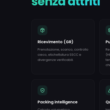
senza attriti
Ricevimento (GR)
Pu
Prenotazione, scarico, controllo
Re
cieco, etichettatura SSCC e
(H
divergenze verificabili.
te
ch
Packing intelligence
Qu
Calcolo volumetrico,
Is