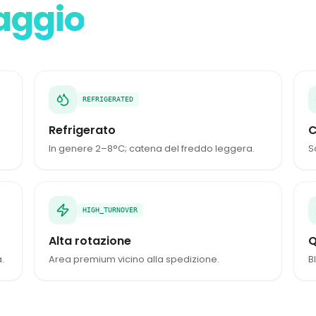
aggio
REFRIGERATED
Refrigerato
C
In genere 2–8°C; catena del freddo leggera.
S
HIGH_TURNOVER
Alta rotazione
Q
.
Area premium vicino alla spedizione.
B