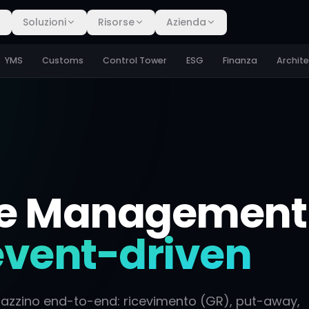
Soluzioni
Risorse
Azienda
YMS
Customs
Control Tower
ESG
Finanza
Archit
e Management
event-driven
agazzino end-to-end: ricevimento (GR), put-away,