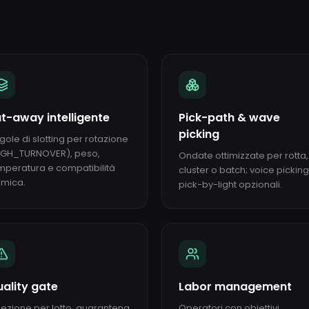
t-away intelligente
Pick-path & wave
picking
gole di slotting per rotazione
IGH_TURNOVER), peso,
Ondate ottimizzate per rotta,
mperatura e compatibilità
cluster o batch; voice picking
imica.
pick-by-light opzionali.
ality gate
Labor management
pezione per lotto, quarantena
Operatori con obiettivi,