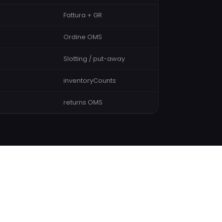
Fattura + GR
Ordine OMS
Slotting / put-away
inventoryCounts
returns OMS