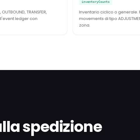
inventoryCounts
D, OUTBOUND, TRANSFER,
Inventario ciclico o generale.
l'event ledger con
movements di tipo ADJUSTMENT
zona.
alla spedizione