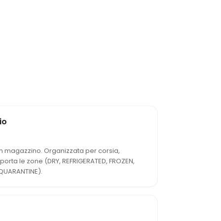
io
i un magazzino. Organizzata per corsia,
pporta le zone (DRY, REFRIGERATED, FROZEN,
QUARANTINE).