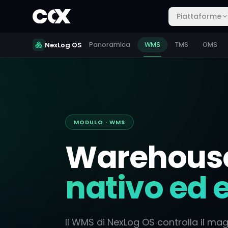
Piattaforme
NexLog OS
Panoramica
WMS
TMS
OMS
MODULO · WMS
Warehous
nativo ed 
Il WMS di NexLog OS controlla il m