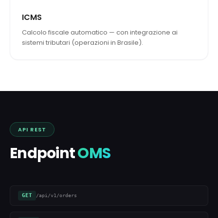
ICMS
Calcolo fiscale automatico — con integrazione ai
sistemi tributari (operazioni in Brasile).
API REST
Endpoint
OMS
GET
/api/v1/orders