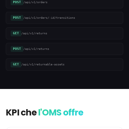
POST
/api/v1/orders
POST
/api/v1/orders/:id/transitions
GET
/api/v1/returns
POST
/api/v1/returns
GET
/api/v1/returnable-assets
KPI che
l'OMS offre