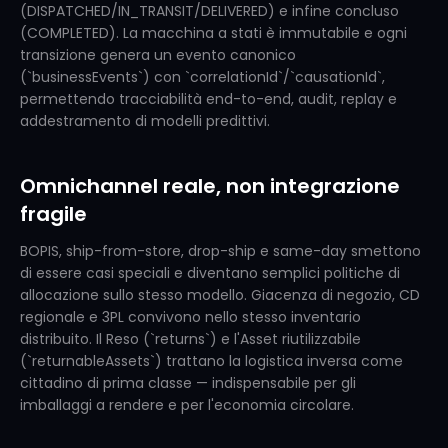
(DISPATCHED/IN_TRANSIT/DELIVERED) e infine concluso
(COMPLETED). La macchina a stati è immutabile e ogni
transizione genera un evento canonico
(`businessEvents`) con `correlationId`/`causationId`,
permettendo tracciabilità end-to-end, audit, replay e
addestramento di modelli predittivi.
Omnichannel reale, non integrazione
fragile
BOPIS, ship-from-store, drop-ship e same-day smettono
di essere casi speciali e diventano semplici politiche di
allocazione sullo stesso modello. Giacenza di negozio, CD
regionale e 3PL convivono nello stesso inventario
distribuito. Il Reso (`returns`) e l'Asset riutilizzabile
(`returnableAssets`) trattano la logistica inversa come
cittadino di prima classe — indispensabile per gli
imballaggi a rendere e per l'economia circolare.