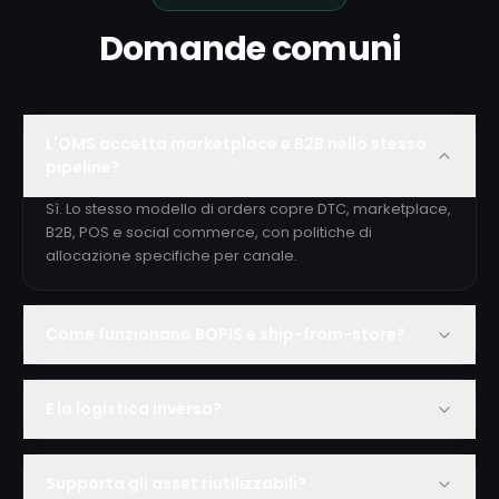
Domande comuni
L'OMS accetta marketplace e B2B nello stesso
pipeline?
Sì. Lo stesso modello di orders copre DTC, marketplace,
B2B, POS e social commerce, con politiche di
allocazione specifiche per canale.
Come funzionano BOPIS e ship-from-store?
E la logistica inversa?
Supporta gli asset riutilizzabili?