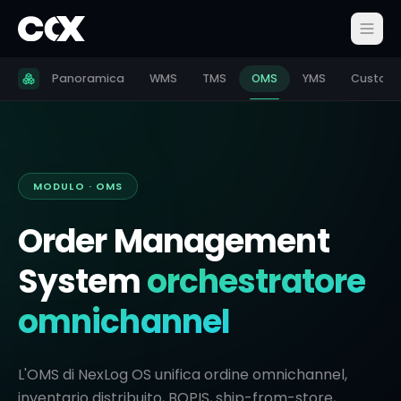
Panoramica
WMS
TMS
OMS
YMS
Custom
MODULO · OMS
Order Management
System
orchestratore
omnichannel
L'OMS di NexLog OS unifica ordine omnichannel,
inventario distribuito, BOPIS, ship-from-store,