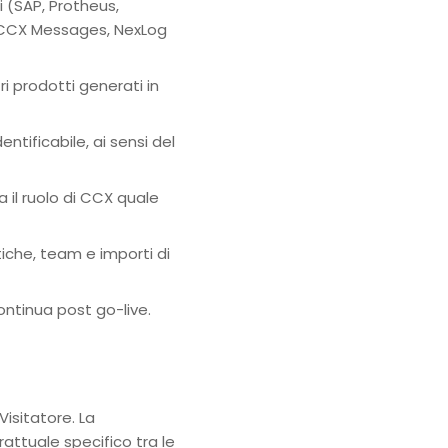
 (SAP, Protheus,
i (CCX Messages, NexLog
i prodotti generati in
ntificabile, ai sensi del
il ruolo di CCX quale
che, team e importi di
ntinua post go-live.
Visitatore. La
attuale specifico tra le