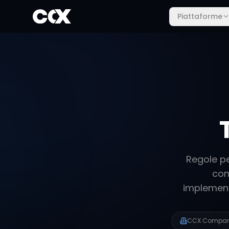
Piattaforme
Regole per
con
implementa
CCX Compan