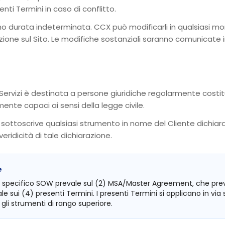
enti Termini in caso di conflitto.
anno durata indeterminata. CCX può modificarli in qualsiasi 
cazione sul Sito. Le modifiche sostanziali saranno comunicate
 Servizi è destinata a persone giuridiche regolarmente costit
mente capaci ai sensi della legge civile.
 sottoscrive qualsiasi strumento in nome del Cliente dichiara d
eridicità di tale dichiarazione.
e
) lo specifico SOW prevale sul (2) MSA/Master Agreement, che prev
 sui (4) presenti Termini. I presenti Termini si applicano in via
gli strumenti di rango superiore.