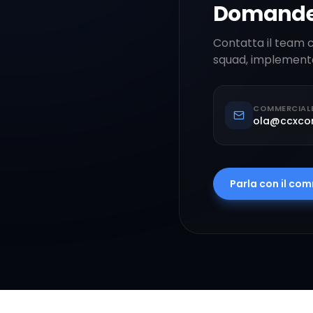
Domande 
Contatta il team 
squad, implementaz
COMMERCIALE
ola@ccxco
Parla con il co