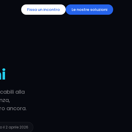
Fissa un incontro
Le nostre soluzioni
i
cabili alla
nza,
tro ancora.
 il 2 aprile 2026