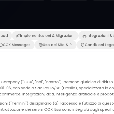
quad
Implementazioni & Migrazioni
Integrazioni &
CCX Messages
Uso del Sito & PI
Condizioni Legal
ompany ("CCX", "noi", "nostro"), persona giuridica di diritto p
0001-06, con sede a São Paulo/SP (Brasile), specializzata in 
commerce, integrazioni, dati, intelligenza artificiale e prodot
ioni ("Termini") disciplinano (a) l'accesso e l'utilizzo di quest
ontrattazione dei servizi CCX. Essi sono integrati dagli specif