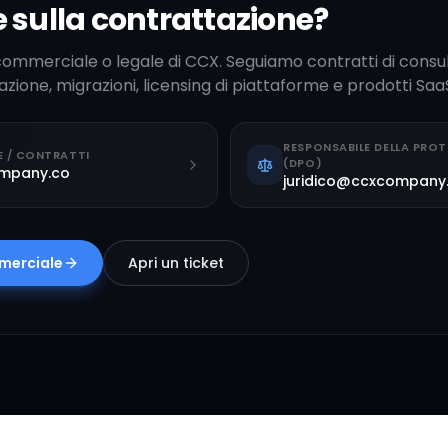
sulla contrattazione?
commerciale o legale di CCX. Seguiamo contratti di consu
ione, migrazioni, licensing di piattaforme e prodotti Saa
RESPONSABILE DELLA PROT
 / CONTRATTI
(DPO)
mpany.co
juridico@ccxcompany
mmerciale
Apri un ticket