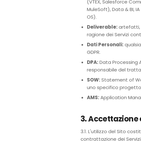
(VTEX, Salesforce Comm
MuleSoft), Data & BI, I
OS).
Deliverable:
artefatti,
ragione dei Servizi cont
Dati Personali:
qualsia
GDPR.
DPA:
Data Processing A
responsabile del tratta
SOW:
Statement of Wor
uno specifico progetto
AMS:
Application Manag
3. Accettazione
3.1. L'utilizzo del Sito co
contrattazione dei Servizi