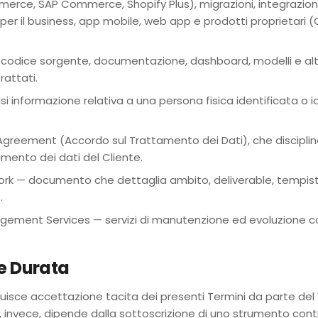
erce, SAP Commerce, Shopify Plus), migrazioni, integrazioni
A per il business, app mobile, web app e prodotti proprietar
 codice sorgente, documentazione, dashboard, modelli e altr
rattati.
si informazione relativa a una persona fisica identificata o ide
greement (Accordo sul Trattamento dei Dati), che disciplina 
mento dei dati del Cliente.
k — documento che dettaglia ambito, deliverable, tempisti
.
ement Services — servizi di manutenzione ed evoluzione co
 e Durata
stituisce accettazione tacita dei presenti Termini da parte del 
, invece, dipende dalla sottoscrizione di uno strumento contr