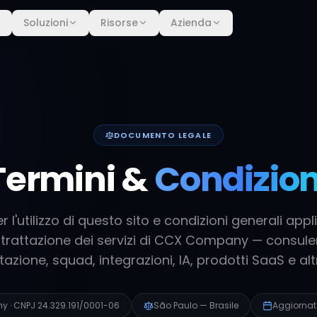
Soluzioni
Risorse
Azienda
DOCUMENTO LEGALE
Termini &
Condizion
 l'utilizzo di questo sito e condizioni generali appli
trattazione dei servizi di CCX Company — consule
zione, squad, integrazioni, IA, prodotti SaaS e al
y · CNPJ
24.329.191/0001-06
São Paulo — Brasile
Aggiornato