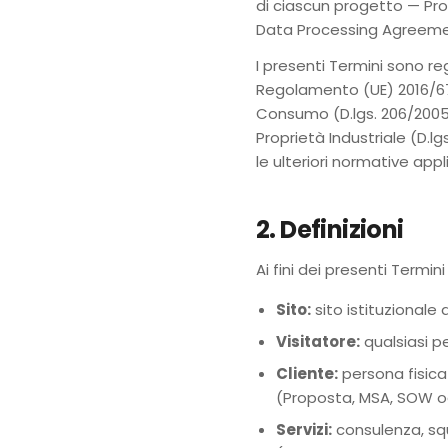
di ciascun progetto — P
Data Processing Agreement
I presenti Termini sono reg
Regolamento (UE) 2016/679
Consumo (D.lgs. 206/2005), 
Proprietà Industriale (D.lg
le ulteriori normative appli
2. Definizioni
Ai fini dei presenti Termini
Sito:
sito istituzionale 
Visitatore:
qualsiasi p
Cliente:
persona fisica
(Proposta, MSA, SOW od 
Servizi:
consulenza, sq