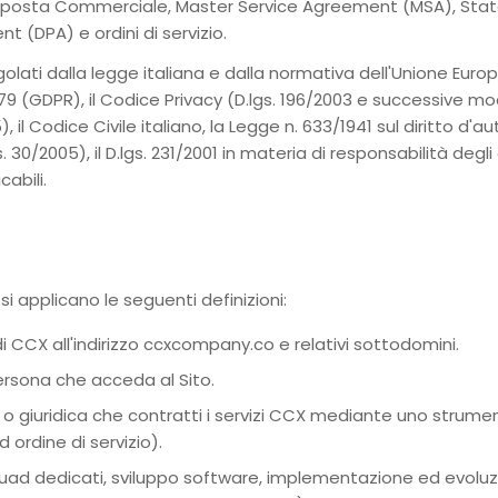
roposta Commerciale, Master Service Agreement (MSA), Sta
 (DPA) e ordini di servizio.
olati dalla legge italiana e dalla normativa dell'Unione Europe
 (GDPR), il Codice Privacy (D.lgs. 196/2003 e successive modi
il Codice Civile italiano, la Legge n. 633/1941 sul diritto d'aut
s. 30/2005), il D.lgs. 231/2001 in materia di responsabilità degli
cabili.
 si applicano le seguenti definizioni:
di CCX all'indirizzo ccxcompany.co e relativi sottodomini.
ersona che acceda al Sito.
 o giuridica che contratti i servizi CCX mediante uno strum
ordine di servizio).
uad dedicati, sviluppo software, implementazione ed evoluz