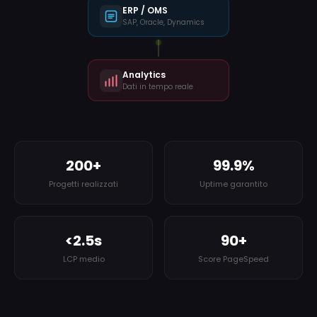
ERP / OMS
SAP, Oracle, Dynamics
Analytics
Dati in tempo reale
200+
99.9%
Progetti realizzati
Uptime garantito
<2.5s
90+
LCP medio
Score PageSpeed