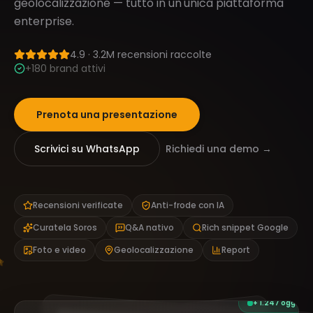
geolocalizzazione — tutto in un'unica piattaforma
enterprise.
4.9 · 3.2M recensioni raccolte
+180 brand attivi
Prenota una presentazione
Scrivici su WhatsApp
Richiedi una demo →
Recensioni verificate
Anti-frode con IA
Curatela Soros
Q&A nativo
Rich snippet Google
Foto e video
Geolocalizzazione
Report
+ 1.247 oggi