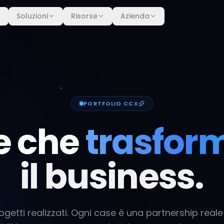
Soluzioni
Risorse
Azienda
PORTFOLIO CCX
e che
trasfor
il business.
ogetti realizzati. Ogni case è una partnership reale 