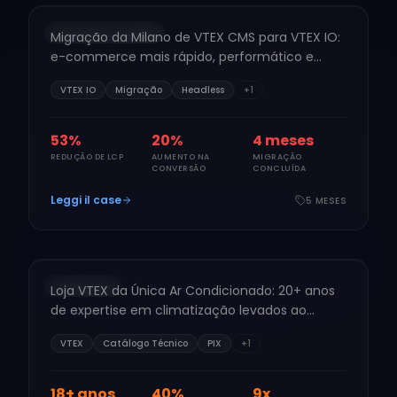
MIGRAÇÃO VTEX IO
Migração da Milano de VTEX CMS para VTEX IO:
ML
e-commerce mais rápido, performático e
preparado para o headless commerce — 33
VTEX IO
Migração
Headless
+
1
lojas em 5 estados.
60
%
22
%
5
meses
REDUÇÃO DE LCP
AUMENTO NA
MIGRAÇÃO
CONVERSÃO
CONCLUÍDA
Leggi il case
5 MESES
CLIMATIZAÇÃO
Única Ar Condicionado
2024
LOJA VTEX
Loja VTEX da Única Ar Condicionado: 20+ anos
ÚA
de expertise em climatização levados ao
digital com catálogo técnico, financiamento e
VTEX
Catálogo Técnico
PIX
+
1
logística nacional.
20
+ anos
45
%
10
x