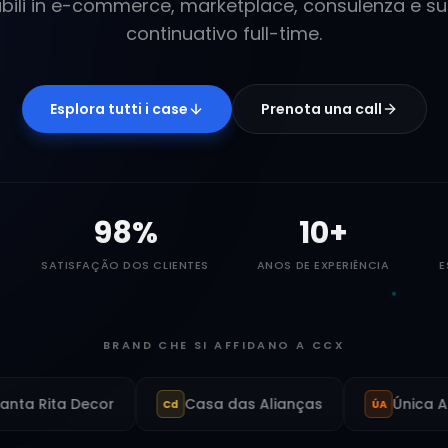
bili in e-commerce, marketplace, consulenza e s
continuativo full-time.
Esplora tutti i case
Prenota una call
98
%
10
+
SATISFAÇÃO DOS CLIENTES
ANOS DE EXPERIÊNCIA
E
BRAND CHE SI AFFIDANO A CCX
ita Decor
Casa das Alianças
Única Ar Con
Cd
ÚA