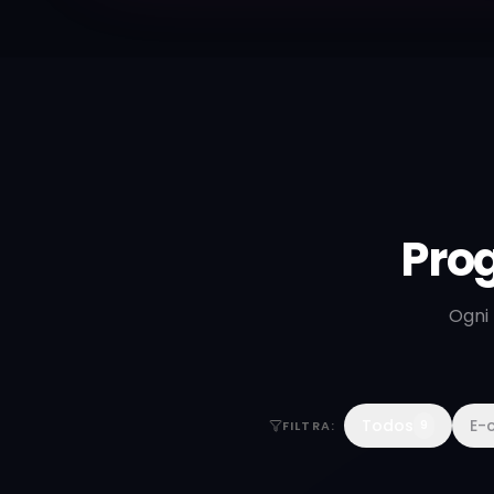
Pro
Ogni 
Todos
E-
FILTRA
:
9
MODA ATACADO
Centro Fashion Fortaleza
2024