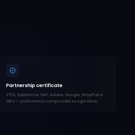
Partnership certificate
VTEX, Salesforce, SAP, Adobe, Google, ShopPub e
altro — padronanza comprovata su ogni stack.