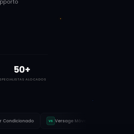
upporto
50
+
SPECIALISTAS ALOCADOS
dicionado
Versage Móveis
Ritec Máquinas
VS
RM