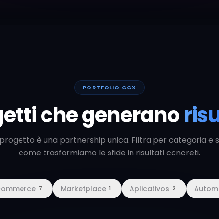
PORTFOLIO CCX
getti che generano
risu
progetto è una partnership unica. Filtra per categoria e 
come trasformiamo le sfide in risultati concreti.
commerce
Marketplace
Aplicativos
Autom
7
1
2
MODA & CALÇADOS
Milano Calçados
2024