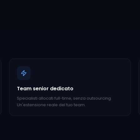
Team senior dedicato
Specialisti allocati full-time, senza outsourcing.
Un'estensione reale del tuo team.