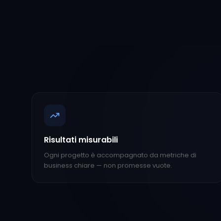
Risultati misurabili
Ogni progetto è accompagnato da metriche di
business chiare — non promesse vuote.