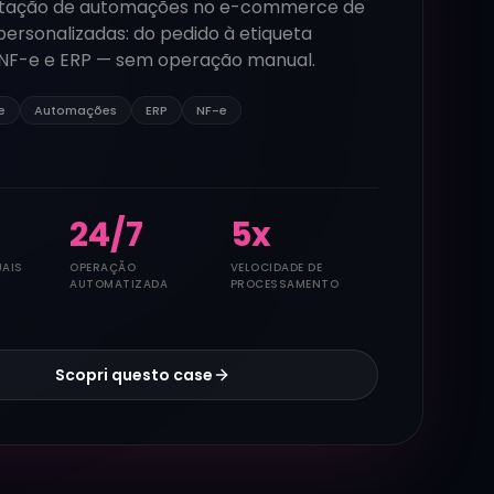
tação de automações no e-commerce de
personalizadas: do pedido à etiqueta
 NF-e e ERP — sem operação manual.
e
Automações
ERP
NF-e
24
/7
5
x
AIS
OPERAÇÃO
VELOCIDADE DE
AUTOMATIZADA
PROCESSAMENTO
Scopri questo case