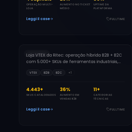
OPERAÇÃO MULTI-
AUMENTO NO TICKET
UPTIME DA
LOJA
MÉDIO
PLATAFORMA
Leggi il case
FULLTIME
FERRAMENTAS INDUSTRIAIS
Ritec Máquinas
2024
LOJA VTEX
Loja VTEX da Ritec: operação híbrida B2B + B2C
RM
com 5.000+ SKUs de ferramentas industriais,
busca técnica e atendimento profissional.
VTEX
B2B
B2C
+
1
5.000
+
40
%
12
+
SKUS CATALOGADOS
AUMENTO EM
CATEGORIAS
VENDAS B2B
TÉCNICAS
Leggi il case
FULLTIME