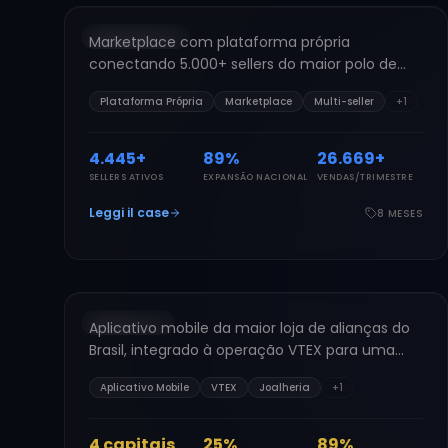
MARKETPLACE
Marketplace com plataforma própria
CF
conectando 5.000+ sellers do maior polo de
moda do Ceará a compradores em todo o
Plataforma Própria
Marketplace
Multi-seller
+
1
Brasil.
5.000
+
100
%
30.000
+
SELLERS ATIVOS
EXPANSÃO NACIONAL
VENDAS/TRIMESTRE
Leggi il case
8 MESES
JOALHERIA
Casa das Alianças
2024
APLICATIVO
Aplicativo mobile da maior loja de alianças do
CD
Brasil, integrado à operação VTEX para uma
experiência premium de joalheria em qualquer
Aplicativo Mobile
VTEX
Joalheria
+
1
dispositivo.
4
capitais
28
%
100
%