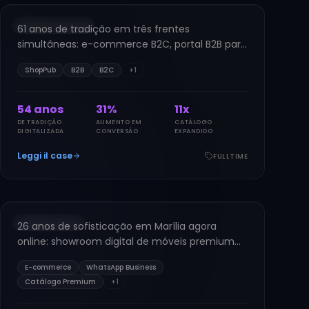
B2B + B2C + APP
61 anos de tradição em três frentes
SR
simultâneas: e-commerce B2C, portal B2B para
revendedores e aplicativo mobile da Santa Rita
ShopPub
B2B
B2C
+
1
Decor.
61
anos
35
%
12
x
DE TRADIÇÃO
AUMENTO EM
CATÁLOGO
DIGITALIZADA
CONVERSÃO
EXPANDIDO
Leggi il case
FULLTIME
MÓVEIS & DECORAÇÃO
Versage Móveis
2024
E-COMMERCE
26 anos de sofisticação em Marília agora
VS
online: showroom digital de móveis premium
com integração WhatsApp e showroom 3D.
E-commerce
WhatsApp Business
Catálogo Premium
+
1