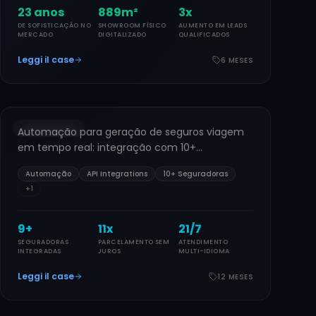
26
anos
1.000
m²
3
x
DE SOFISTICAÇÃO NO
SHOWROOM FÍSICO
AUMENTO EM LEADS
MERCADO
DIGITALIZADO
QUALIFICADOS
Leggi il case
6 MESES
SAAS / SEGUROS
Assistente de Viagem
2024
AUTOMAÇÃO
Automação para geração de seguros viagem
AD
em tempo real: integração com 10+
seguradoras, cotação instantânea e checkout
Automação
API Integrations
10+ Seguradoras
sem fricção.
+
1
10
+
12
x
24
/7
SEGURADORAS
PARCELAMENTO SEM
ATENDIMENTO
INTEGRADAS
JUROS
MULTI-IDIOMA
Leggi il case
12 MESES