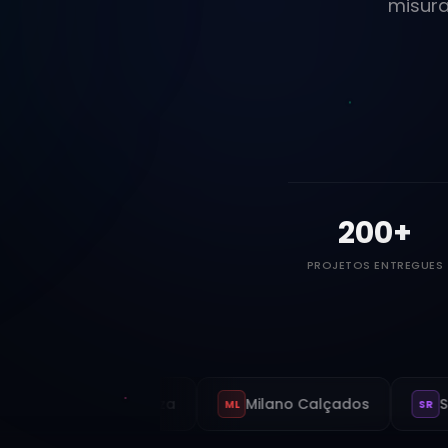
misura
200
+
PROJETOS ENTREGUES
Fashion Fortaleza
Milano Calçados
Santa R
ML
SR