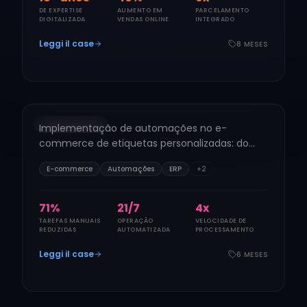
DE EXPERTISE
AUMENTO EM
PARCELAMENTO
DIGITALIZADA
VENDAS ONLINE
INTEGRADO
Leggi il case
8 MESES
ETIQUETAS PERSONALIZADAS
Etiquetas & Adesivos
2024
AUTOMAÇÕES
Implementação de automações no e-
EA
commerce de etiquetas personalizadas: do
pedido à etiqueta impressa, NF-e e ERP — sem
E-commerce
Automações
ERP
+
2
operação manual.
80
%
24
/7
5
x
TAREFAS MANUAIS
OPERAÇÃO
VELOCIDADE DE
REDUZIDAS
AUTOMATIZADA
PROCESSAMENTO
Leggi il case
6 MESES