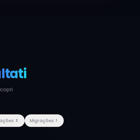
ltati
scopri
ações
Migrações
2
1
DECORAÇÃO & TECIDOS
Santa Rita Decor
2024