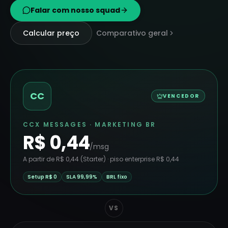
Falar com nosso squad
Calcular preço
Comparativo geral
CC
VENCEDOR
CCX MESSAGES · MARKETING BR
R$
0,44
/msg
A partir de R$
0,44
(Starter) · piso enterprise R$
0,44
Setup R$ 0
SLA 99,99%
BRL fixo
VS