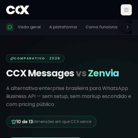
Visão geral
A plataforma
Como funciona
Recur
COMPARATIVO · 2026
CCX Messages
vs
Zenvia
A alternativa enterprise brasileira para WhatsApp
Business API — sem setup, sem markup escondido e
com pricing público
10
de
13
dimensões em que CCX vence