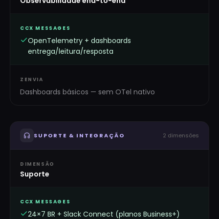
Observabilidade end-to-end
CCX MESSAGES
OpenTelemetry + dashboards
entrega/leitura/resposta
ZENVIA
Dashboards básicos — sem OTel nativo
SUPORTE & INTEGRAÇÃO
2
dimensões
DIMENSÃO
Suporte
CCX MESSAGES
24×7 BR + Slack Connect (planos Business+)