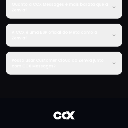
Quanto a CCX Messages é mais barata que a
Zenvia?
A CCX é uma BSP oficial do Meta como a
Zenvia?
Posso usar Customer Cloud da Zenvia junto
com CCX Messages?