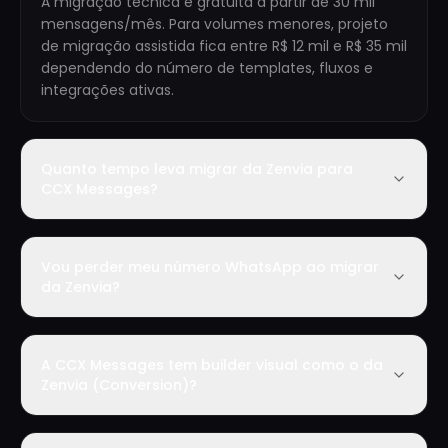
A migração técnica é gratuita a partir de 30 mil
mensagens/mês. Para volumes menores, projeto
de migração assistida fica entre R$ 12 mil e R$ 35 mil
dependendo do número de templates, fluxos e
integrações ativas.
Quanto tempo leva migrar da Zenvia para
CCX Messages?
Vou perder meu número WhatsApp ao migrar
da Zenvia?
A CCX Messages tem builder visual como o da
Zenvia (Conversion)?