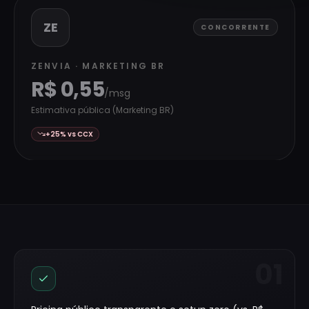
ZE
CONCORRENTE
ZENVIA
· MARKETING BR
R$
0,55
/msg
Estimativa pública (Marketing BR)
+
25
% vs CCX
01