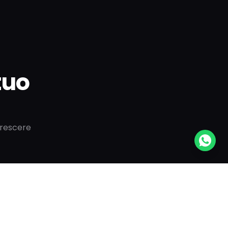
 tuo
crescere