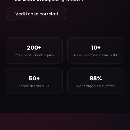
Vedi i case correlati
200+
10+
Projetos VTEX entregues
Anos no ecossistema VTEX
50+
98%
Especialistas VTEX
Satisfação de clientes