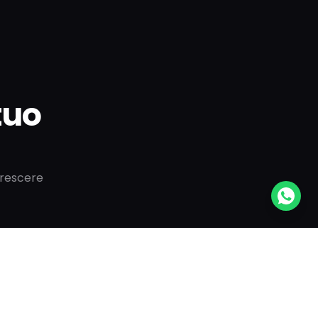
 tuo
crescere