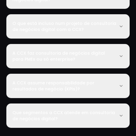
O que está incluso num projeto de consultoria
de negócios digital com a CCX?
A CCX faz consultoria de negócios digital
para PMEs ou só enterprise?
A CCX assume responsabilidade por
resultados de negócio (KPIs)?
Que segmentos a CCX atende em consultoria
de negócios digital?