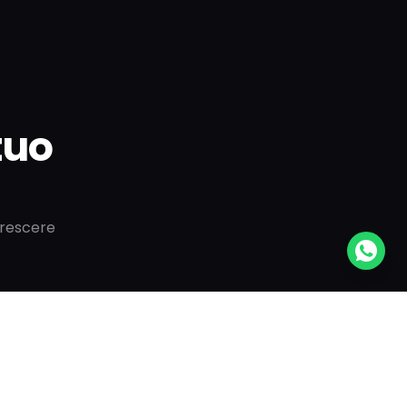
 tuo
crescere