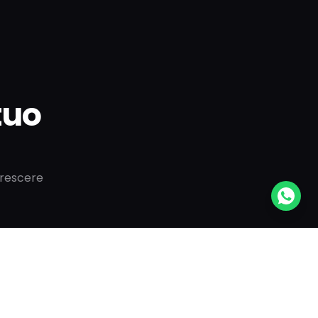
 tuo
crescere