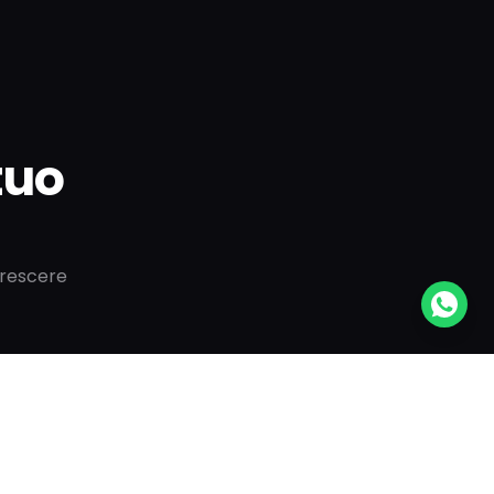
 tuo
crescere