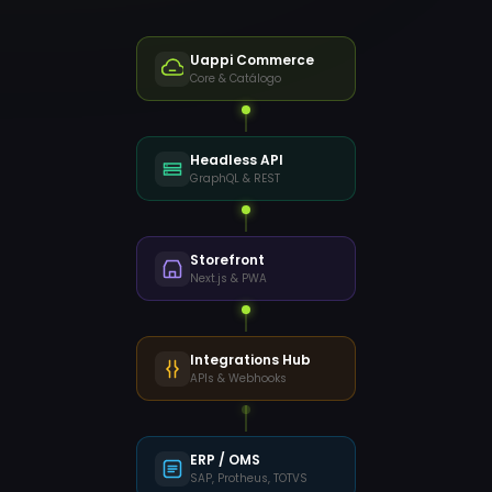
Uappi Commerce
Core & Catálogo
Headless API
GraphQL & REST
Storefront
Next.js & PWA
Integrations Hub
APIs & Webhooks
ERP / OMS
SAP, Protheus, TOTVS