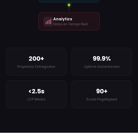
Analytics
Datos en Tiempo Real
200+
99.9%
Proyectos Entregados
Uptime Garantizado
<2.5s
90+
LCP Medio
Score PageSpeed