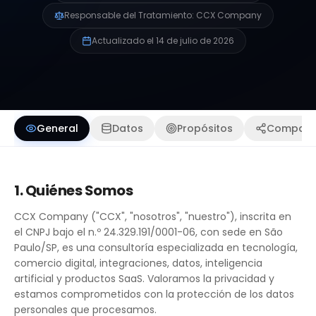
Responsable del Tratamiento: CCX Company
Actualizado el 14 de julio de 2026
General
Datos
Propósitos
Comparti
1. Quiénes Somos
CCX Company ("CCX", "nosotros", "nuestro"), inscrita en
el CNPJ bajo el n.º 24.329.191/0001-06, con sede en São
Paulo/SP, es una consultoría especializada en tecnología,
comercio digital, integraciones, datos, inteligencia
artificial y productos SaaS. Valoramos la privacidad y
estamos comprometidos con la protección de los datos
personales que procesamos.