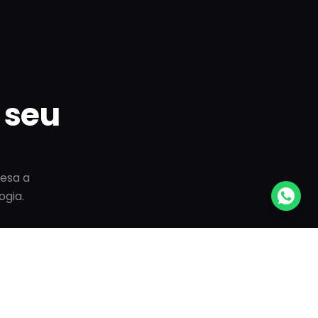
seu
resa a
gia.