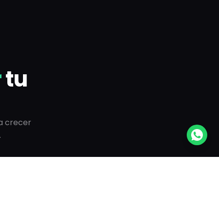
r
tu
a crecer
.