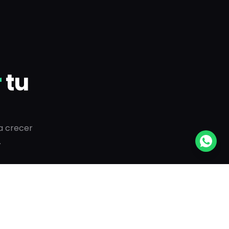
r
tu
a crecer
.