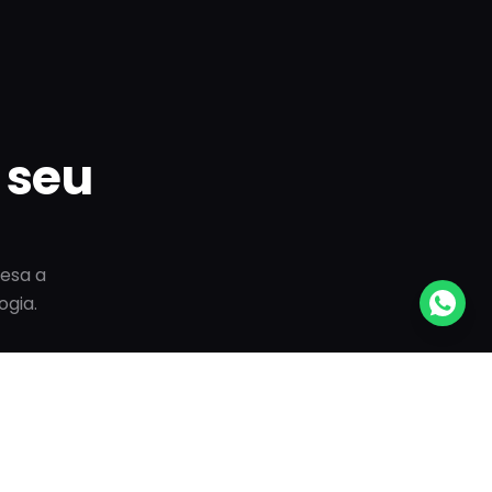
seu
resa a
gia.